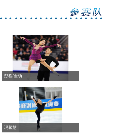
彭程/金杨
冯馨慧