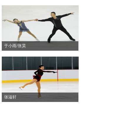
于小雨/张昊
张溢轩