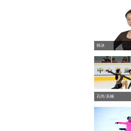
韩冰
石尚/吴楠