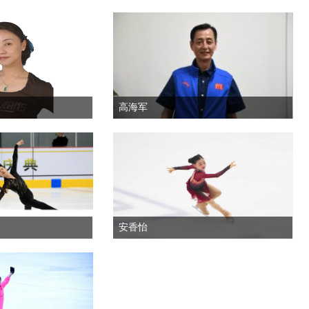
高海军
安香怡